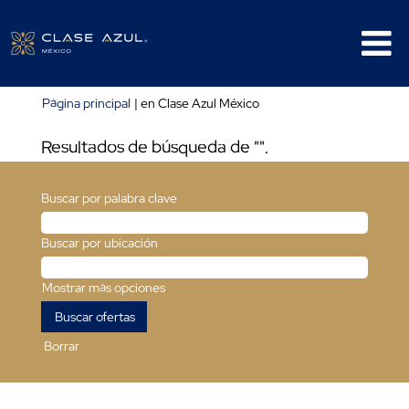
(página
Página principal
|
en Clase Azul México
actual)
Resultados de búsqueda de
"".
Buscar por palabra clave
Buscar por ubicación
Mostrar más opciones
Borrar