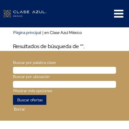
(página
Página principal
|
en Clase Azul México
actual)
Resultados de búsqueda de
"".
Buscar por palabra clave
Buscar por ubicación
Mostrar más opciones
Borrar